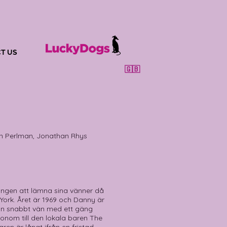
T US
🇬🇧
n Perlman, Jonathan Rhys
vungen att lämna sina vänner då
 York. Året är 1969 och Danny är
han snabbt vän med ett gäng
onom till den lokala baren The