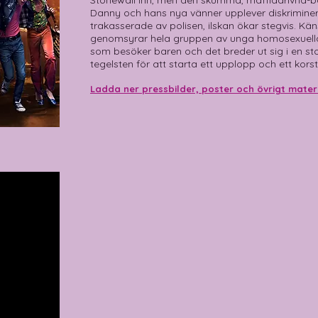
Stonewall Inn, men den skumma, maffiadrivna-bar
Danny och hans nya vänner upplever diskriminer
trakasserade av polisen, ilskan ökar stegvis. Kä
genomsyrar hela gruppen av unga homosexuella,
som besöker baren och det breder ut sig i en sto
tegelsten för att starta ett upplopp och ett kors
Ladda ner pressbilder, poster och övrigt mater