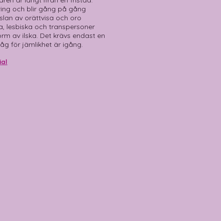
en är långt ifrån en fristad.
ing och blir gång på gång
nslan av orättvisa och oro
 lesbiska och transpersoner
rm av ilska. Det krävs endast en
tåg för jämlikhet är igång.
ial