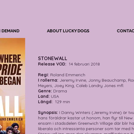
N DEMAND
ABOUT LUCKY DOGS
CONTAC
STONEWALL
Release VOD:
14 februari 2018
Regi:
Roland Emmerich
I rollerna:
Jeremy Irvine, Jonny Beauchamp, Ro
Meyers, Joey King, Caleb Landry Jones mfl.
Genre:
Drama
Land:
USA
Längd:
129 min
Synopsis:
I Danny Winters (Jeremy Irvine) är t
hans föräldrar kastar ut honom, han flyr till New
ensam i stadsdelen Greenwich Village där blir 
liberala och intressanta personer som tar med h