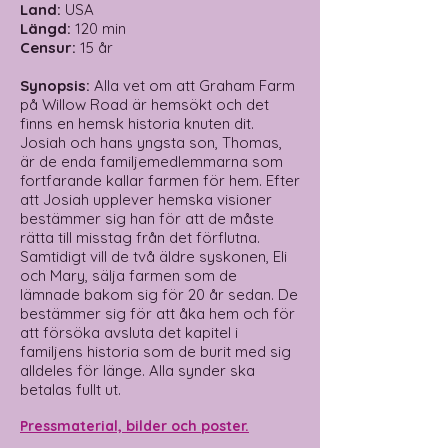
Land:
USA
Längd:
120 min
Censur:
15 år
Synopsis:
Alla vet om att Graham Farm
på Willow Road är hemsökt och det
finns en hemsk historia knuten dit.
Josiah och hans yngsta son, Thomas,
är de enda familjemedlemmarna som
fortfarande kallar farmen för hem. Efter
att Josiah upplever hemska visioner
bestämmer sig han för att de måste
rätta till misstag från det förflutna.
Samtidigt vill de två äldre syskonen, Eli
och Mary, sälja farmen som de
lämnade bakom sig för 20 år sedan. De
bestämmer sig för att åka hem och för
att försöka avsluta det kapitel i
familjens historia som de burit med sig
alldeles för länge. Alla synder ska
betalas fullt ut.
Pressmaterial, bilder och poster.