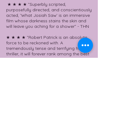
★ ★ ★ ★ ”Superbly scripted,
purposefully directed, and conscientiously
acted, ’What Josiah Saw’ is an immersive
film whose darkness stains the skin and
will leave you aching for a shower” - THN
★ ★ ★ ★ ”Robert Patrick is an absolute
force to be reckoned with. A
tremendously tense and terrifying horror
thriller, it will forever rank among the best
southern gothic films” - Screen Anarchy
★ ★ ★ ★ ”’What Josiah Sa’w has nothing
in particular to say that has not been said
before, but the art is in the telling. It's a
portrait of American tradition painted in
the darkest hues” - Eye For Film
★ ★ ★ ★ 1/2 ”Masterful storytelling,
spectacular performances, and an
overwhelming atmosphere of dread
make 'What Josiah Saw' brilliantly
agonizing psychological horror” - Dread
Central