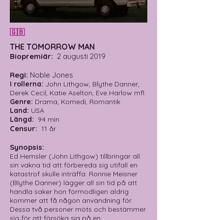
🇬🇧
THE TOMORROW MAN
Biopremiär:
2 augusti 2019
Regi:
Noble Jones
I rollerna:
John Lithgow, Blythe Danner,
Derek Cecil, Katie Aselton, Eve Harlow mfl.
Genre:
Drama, Komedi, Romantik
Land:
USA
Längd:
94 min
Censur:
11 år
Synopsis:
Ed Hemsler (John Lithgow) tillbringar all
sin vakna tid att förbereda sig utifall en
katastrof skulle inträffa. Ronnie Meisner
(Blythe Danner) lägger all sin tid på att
handla saker hon förmodligen aldrig
kommer att få någon användning för.
Dessa två personer möts och bestämmer
sig för att försöka sig på en