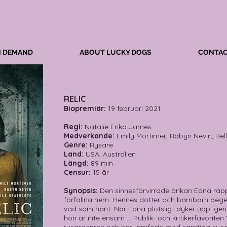
N DEMAND
ABOUT LUCKY DOGS
CONTAC
RELIC
Biopremiär:
19 februari 2021
Regi:
Natalie Erika James
Medverkande:
Emily Mortimer, Robyn Nevin, Be
Genre:
Rysare
Land:
USA, Australien
Längd:
89 min
Censur:
15 år
Synopsis:
Den sinnesförvirrade änkan Edna rapp
förfallna hem. Hennes dotter och barnbarn beger s
vad som hänt. När Edna plötsligt dyker upp igen ä
hon är inte ensam … Publik- och kritikerfavoriten ”R