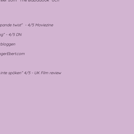
ccéer som ”The Babadook” och
ipande twist” - 4/5
Moviezine
ng” - 4/5 DN
rbloggen
gerEbert.com
inte spöken” 4/5 - UK Film review