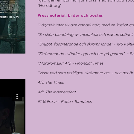
rysargenren och har jämförts med samtida su
”Hereditary”.
Pressmaterial, bilder och poster.
”Lågmält intensiv och annorlunda, med en kusligt gr
”En skön blandning av melankoli och isande spänni
”Snyggt, fascinerande och skrämmande” - 4/5 Kultu
”Skrämmande… vänder upp och ner på genren” -
Ro
”Mardrömslik” 4/5 - Financial Times
”Visar vad som verkligen skrämmer oss – och det är 
4/5 The Times
4/5 The Independent
91 % Fresh – Rotten Tomatoes