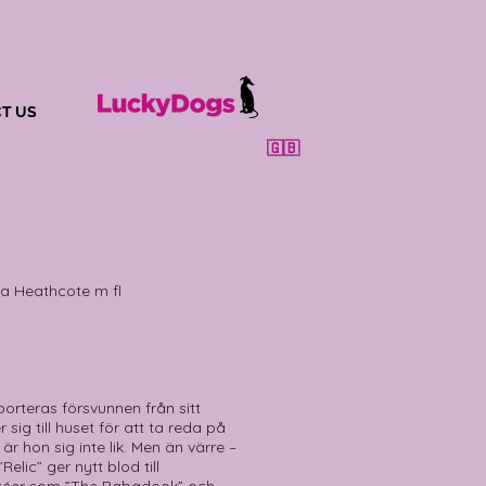
T US
🇬🇧
lla Heathcote m fl
orteras försvunnen från sitt
ig till huset för att ta reda på
r hon sig inte lik. Men än värre –
elic” ger nytt blod till