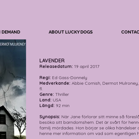
N DEMAND
ABOUT LUCKY DOGS
CONTAC
LAVENDER
Releasedatum:
19 april 2017
Regi:
Ed Gass-Donnely
Medverkande:
Abbie Cornish, Dermot Mulroney,
fl.
Genre:
Thriller
Land:
USA
Längd:
92 min
Synopsis:
När Jane förlorar sitt minne så föres
besöka sitt barndomshem. Det är svårt för henn
familj mördades. Hon börjar se olika händelser
henne mer information om vad som egentligen h