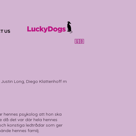
T US
🇬🇧
 Justin Long, Diego Klattenhoff m
lår hennes psykolog att hon ska
e då det var där hela hennes
 och konstiga ledtrådar som ger
ände hennes familj.