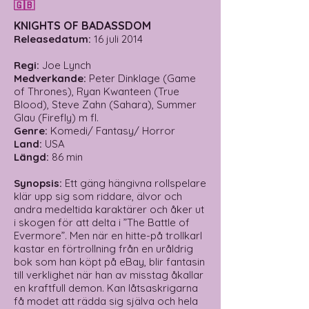
🇬🇧
KNIGHTS OF BADASSDOM
Releasedatum:
16 juli 2014
Regi:
Joe Lynch
Medverkande:
Peter Dinklage (Game
of Thrones), Ryan Kwanteen (True
Blood), Steve Zahn (Sahara), Summer
Glau (Firefly) m fl.
Genre:
Komedi/ Fantasy/ Horror
Land:
USA
Längd:
86 min
Synopsis:
Ett gäng hängivna rollspelare
klär upp sig som riddare, älvor och
andra medeltida karaktärer och åker ut
i skogen för att delta i ”The Battle of
Evermore”. Men när en hitte-på trollkarl
kastar en förtrollning från en uråldrig
bok som han köpt på eBay, blir fantasin
till verklighet när han av misstag åkallar
en kraftfull demon. Kan låtsaskrigarna
få modet att rädda sig själva och hela