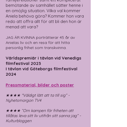
bemötande av samhället sätter henne i
en omöjlig situation. Vilka val kommer
Aniela behöva göra? Kommer hon vara
redo att offra allt för att bli den hon är
menad att vara?
JAG ÄR KVINNA
porträtterar 45 år av
Anielas liv och en resa för att hitta
personlig frihet som transkvinna.
Världspremiär i tävlan vid Venedigs
filmfestival 2023
I tävlan vid Göteborgs filmfestival
2024
Pressmaterial, bilder och poster
★★★★ "Väldigt lätt att ta till sig” -
Nyhetsmorgon TV4
★★★★ ”Om kampen för friheten att
tillåtas leva sitt liv utifrån sitt sanna jag” -
Kulturbloggen