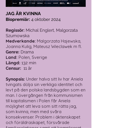
JAG ÄR KVINNA
:
Biopremiär
4 oktober
2024
Regissör:
Michal Englert, Malgorzata
Szumowska
Medverkande
:
Malgorzata Hajewska,
Joanna Kulig, Mateusz Wieclawek
m fl.
Genre:
Drama
Land:
Polen, Sverige
Längd:
132 min
Censur:
11 år
Under halva sitt liv har Aniela
Synopsis:
tvingats dölja sin verkliga identitet och
levt på den polska landsbygden som en
man. I övergången från kommunismen
till kapitalismen i Polen får Aniela
möjlighet att leva som sitt rätta jag,
som kvinna, men med svåra
konsekvenser. Problem i äktenskapet
och föräldraskapet, försvårade
familjerelationer samt ett komplicerat