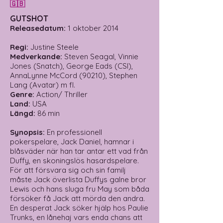
🇬🇧
GUTSHOT
Releasedatum:
1 oktober 2014
Regi:
Justine Steele
Medverkande:
Steven Seagal, Vinnie
Jones (Snatch), George Eads (CSI),
AnnaLynne McCord (90210), Stephen
Lang (Avatar) m fl.
Genre:
Action/ Thriller
Land:
USA
Längd:
86 min
Synopsis:
En professionell
pokerspelare, Jack Daniel, hamnar i
blåsväder när han tar antar ett vad från
Duffy, en skoningslös hasardspelare.
För att försvara sig och sin familj
måste Jack överlista Duffys galne bror
Lewis och hans sluga fru May som båda
försöker få Jack att mörda den andra.
En desperat Jack söker hjälp hos Paulie
Trunks, en lånehaj vars enda chans att