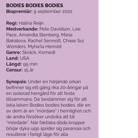
BODIES BODIES BODIES
Biopremiär:
9 september 2022
Regi:
Halina Reijn
Medverkande:
Pete Davidson, Lee
Pace, Amandla Stenberg, Maria
Bakalova, Rachel Sennott, Chase Sui
Wonders, Myha'la Herrold
Genre:
Skräck, Komedi
Land:
USA
Längd:
95 min
Censur:
15 år
Synopsis:
Under en härjande orkan
befinner sig ett gäng rika 20-åringar på
en isolerad herrgård för att festa
tillsammans. De bestämmer sig för att
leka leken Bodies bodies bodies, där en
av dem är en “mördare” i hemlighet och
de andra försöker undvika att bli
“mördade”. När faktiska döda kroppar
börjar dyka upp sprider sig paranoia och
resulterar i farligt läge för alla