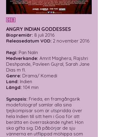
🇬🇧
ANGRY INDIAN GODDESSES
Biopremiär:
8 juli 2016
Releasedatum
VOD:
2 november 2016
Regi:
Pan Nalin
Medverkande:
Amrit Maghera, Rajshri
Deshpande, Pavleen Gujral, Sarah Jane
Dias m fl.
Genre:
Drama/ Komedi
Land:
Indien
Längd:
104 min
Synopsis:
Frieda, en framgångsrik
modefotograf samlar alla sina
tjejkompisar som är utspridda över
hela Indien till sitt hem i Goa för att
berätta en överraskande nyhet. Hon
ska gifta sig. Då påbörjar de sju
vännerna en utflippad möhippa som